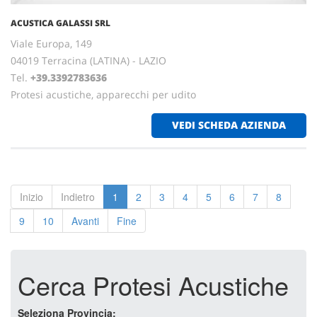
ACUSTICA GALASSI SRL
Viale Europa, 149
04019 Terracina (LATINA) - LAZIO
Tel.
+39.3392783636
Protesi acustiche, apparecchi per udito
VEDI SCHEDA AZIENDA
Inizio
Indietro
1
2
3
4
5
6
7
8
9
10
Avanti
Fine
Cerca Protesi Acustiche
Seleziona Provincia: