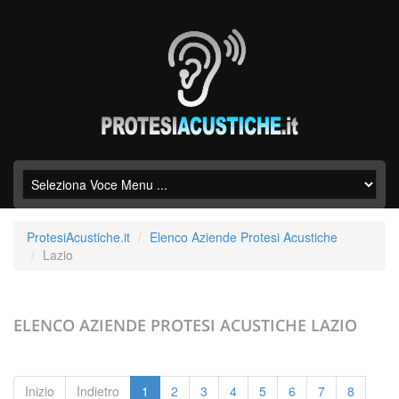
ProtesiAcustiche.it
Elenco Aziende Protesi Acustiche
Lazio
ELENCO AZIENDE PROTESI ACUSTICHE
LAZIO
Inizio
Indietro
1
2
3
4
5
6
7
8