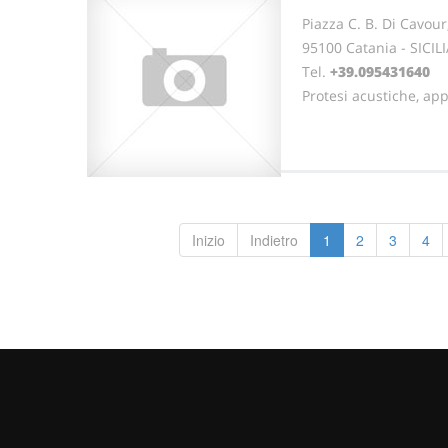
Piazza C. B. Di Cavour
95100 Catania - SICIL
Tel.
+39.095431640
Protesi acustiche, ap
Inizio
Indietro
1
2
3
4