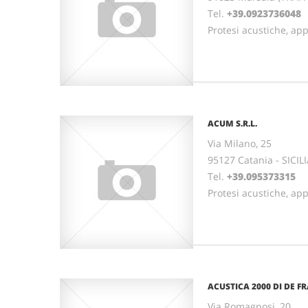
Tel.
+39.0923736048
Protesi acustiche, ap
ACUM S.R.L.
Via Milano, 25
95127 Catania - SICIL
Tel.
+39.095373315
Protesi acustiche, ap
ACUSTICA 2000 DI DE F
Via Romagnosi, 20