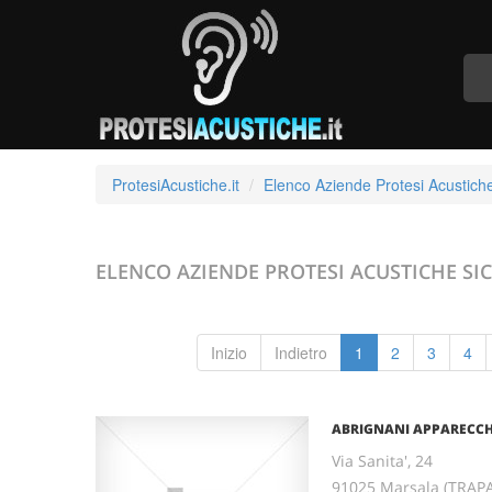
ProtesiAcustiche.it
Elenco Aziende Protesi Acustich
ELENCO AZIENDE PROTESI ACUSTICHE
SIC
Inizio
Indietro
1
2
3
4
ABRIGNANI APPARECCHI
Via Sanita', 24
91025 Marsala (TRAPAN