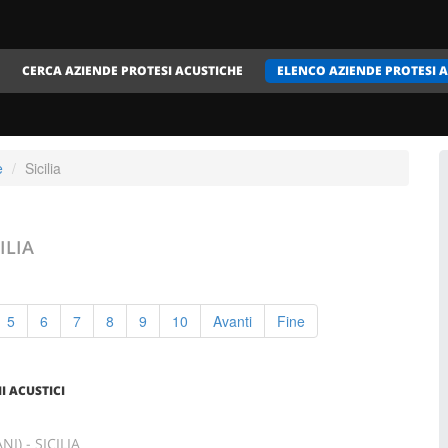
CERCA AZIENDE PROTESI ACUSTICHE
ELENCO AZIENDE PROTESI 
e
Sicilia
ILIA
5
6
7
8
9
10
Avanti
Fine
 ACUSTICI
I) - SICILIA