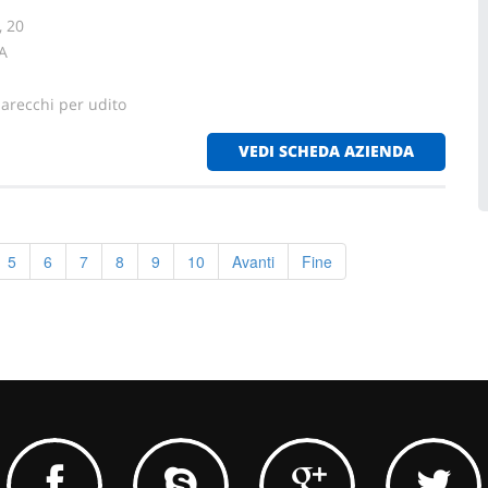
, 20
IA
parecchi per udito
VEDI SCHEDA AZIENDA
5
6
7
8
9
10
Avanti
Fine